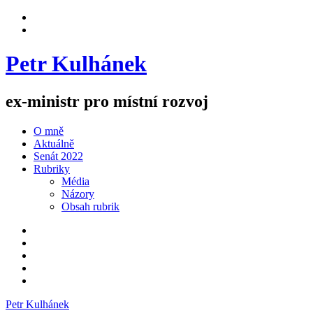
Skip
View
to
menu
View
content
sidebar
Petr Kulhánek
ex-ministr pro místní rozvoj
O mně
Aktuálně
Senát 2022
Rubriky
Média
Názory
Obsah rubrik
Facebook
Twitter
Instagram
YouTube
E-
mail
Petr Kulhánek