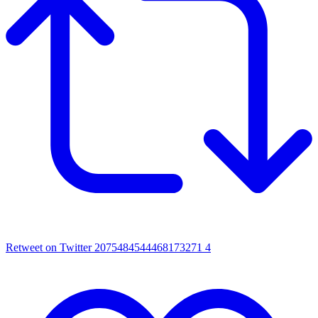
Retweet on Twitter 2075484544468173271
4