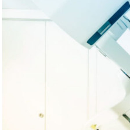
Reply on Twitter 2076347347232022831