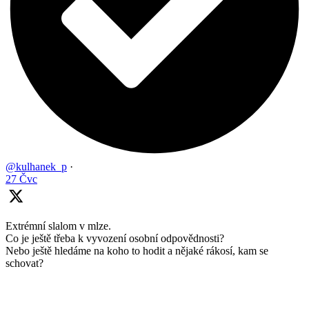
@kulhanek_p
·
27 Čvc
Extrémní slalom v mlze.
Co je ještě třeba k vyvození osobní odpovědnosti?
Nebo ještě hledáme na koho to hodit a nějaké rákosí, kam se
schovat?