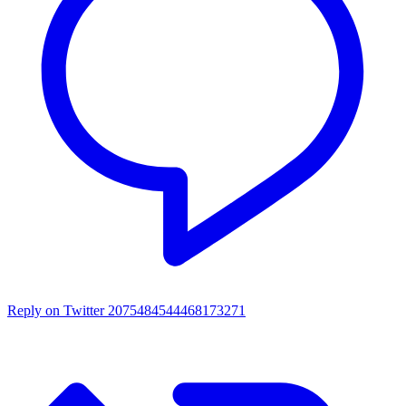
Reply on Twitter 2075484544468173271