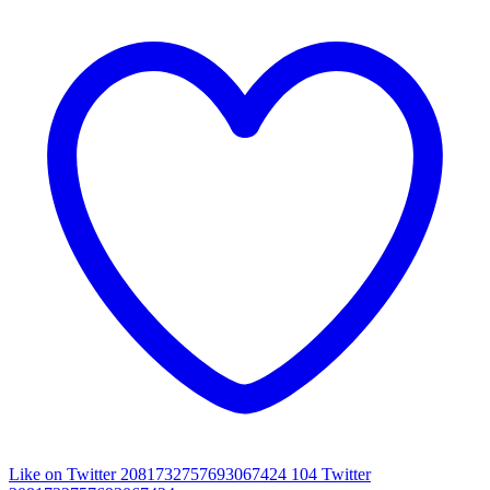
Like on Twitter 2081732757693067424
104
Twitter