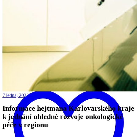
Retweet on Twitter 2076347347232022831
14
7 ledna, 2023
7 ledna, 2023
Informace hejtmana Karlovarského kraje
k jednání ohledně rozvoje onkologické
péče v regionu