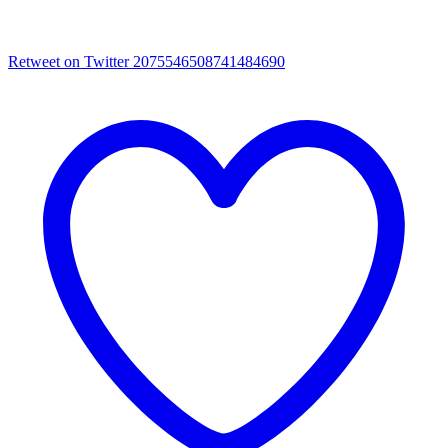
Retweet on Twitter 2075546508741484690