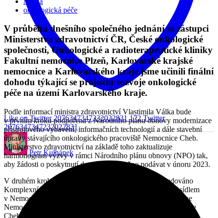
Média
onkologická péče
V průběhu dnešního společného jednání se zástupci
Ministerstva zdravotnictví ČR, České onkologické
společnosti, Onkologické a radioterapeutické kliniky
Fakultní nemocnice Plzeň, Karlovarské krajské
nemocnice a Karlovarského kraje jsme učinili finální
dohodu týkající se projektu rozvoje onkologické
péče na území Karlovarského kraje.
Podle informací ministra zdravotnictví Vlastimila Válka bude
Like on Twitter 2076347347232022831
172
Twitter
v prvním kroku podpořena z Národního plánu obnovy modernizace
2076347347232022831
přístrojového vybavení, informačních technologií a dále stavební
úpravy stávajícího onkologického pracoviště Nemocnice Cheb.
Ministerstvo zdravotnictví na základě toho zaktualizuje
Petr Kulhánek
harmonogram výzvy v rámci Národního plánu obnovy (NPO) tak,
aby žádosti o poskytnutí dotace bylo možno podávat v únoru 2023.
V druhém kroku pak bude v horizontu 5 – 10 let vybudováno
Komplexní onkologické centrum Karlovarského kraje se sídlem
v Nemocnici Karlovy Vary. Centrum bude kooperovat na ose
Nemocnice Karlovy Vary – Nemocnice Sokolov – Nemocnice
Cheb a Fakultní nemocnice Plzeň.