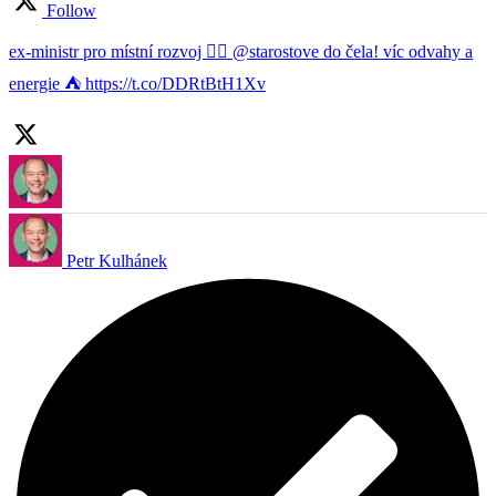
Follow
ex-ministr pro místní rozvoj ✌🏻 @starostove do čela! víc odvahy a
energie ⛺️ https://t.co/DDRtBtH1Xv
Petr Kulhánek