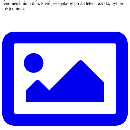
fenomenálnímu dílu, které ještě jakoby po 33 letech uzrálo, byl pro
mě jedním z