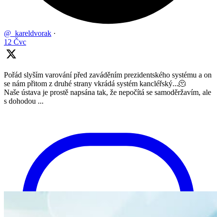
@_kareldvorak
·
12 Čvc
Pořád slyším varování před zaváděním prezidentského systému a on
se nám přitom z druhé strany vkrádá systém kancléřský...🫠
Naše ústava je prostě napsána tak, že nepočítá se samoděržavím, ale
s dohodou ...