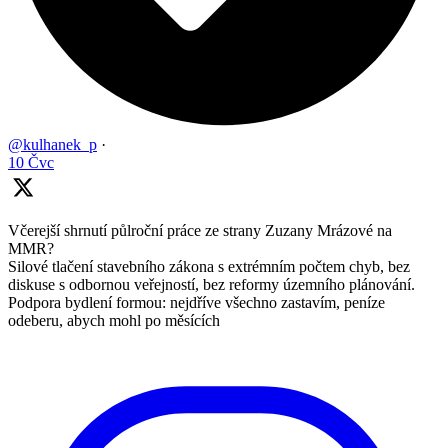
@kulhanek_p
·
10 Čvc
Včerejší shrnutí půlroční práce ze strany Zuzany Mrázové na
MMR?
Silové tlačení stavebního zákona s extrémním počtem chyb, bez
diskuse s odbornou veřejností, bez reformy územního plánování.
Podpora bydlení formou: nejdříve všechno zastavím, peníze
odeberu, abych mohl po měsících