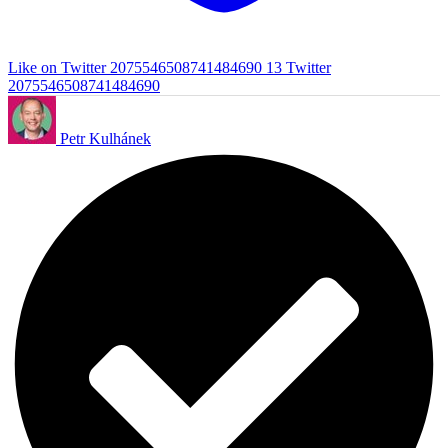
Like on Twitter 2075546508741484690
13
Twitter
2075546508741484690
Petr Kulhánek