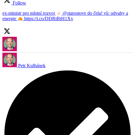
Follow
ex-ministr pro místní rozvoj
@starostove do čela! víc odvahy a
energie
https://t.co/DDRtBtH1Xv
Petr Kulhánek