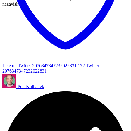
nezávislí
Like on Twitter 2076347347232022831
172
Twitter
2076347347232022831
Petr Kulhánek