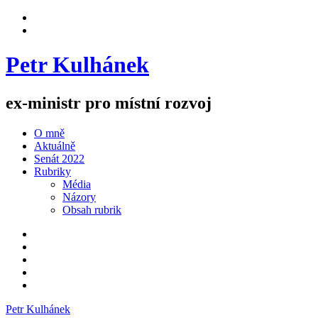
Skip
View
to
menu
View
content
sidebar
Petr Kulhánek
ex-ministr pro místní rozvoj
O mně
Aktuálně
Senát 2022
Rubriky
Média
Názory
Obsah rubrik
Facebook
Twitter
Instagram
YouTube
E-
mail
Petr Kulhánek