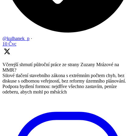
@kulhanek_p
·
10 Čvc
Včerejší shrnutí půlroční práce ze strany Zuzany Mrázové na
MMR?
Silové tlačení stavebního zákona s extrémním počtem chyb, bez
diskuse s odbornou veřejností, bez reformy územního plánování.
Podpora bydlení formou: nejdříve všechno zastavím, peníze
odeberu, abych mohl po měsících