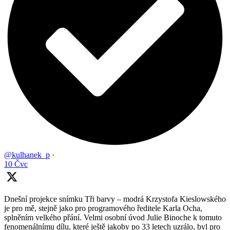
@kulhanek_p
·
10 Čvc
Dnešní projekce snímku Tři barvy – modrá Krzystofa Kieslowského
je pro mě, stejně jako pro programového ředitele Karla Ocha,
splněním velkého přání. Velmi osobní úvod Julie Binoche k tomuto
fenomenálnímu dílu, které ještě jakoby po 33 letech uzrálo, byl pro