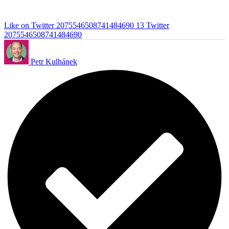
Like on Twitter 2075546508741484690
13
Twitter
2075546508741484690
Petr Kulhánek