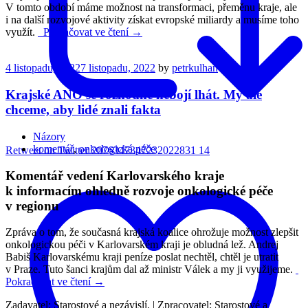
V tomto období máme možnost na transformaci, přeměnu kraje, ale
i na další rozvojové aktivity získat evropské miliardy a musíme toho
využít.
Pokračovat ve čtení →
4 listopadu, 2022
7 listopadu, 2022
by
petrkulhan
Krajské ANO se rozhodně nebojí lhát. My ale
chceme, aby lidé znali fakta
Názory
komentář
,
onkologická péče
Retweet on Twitter 2076347347232022831
14
Komentář vedení Karlovarského kraje
k informacím ohledně rozvoje onkologické péče
v regionu
Zpráva o tom, že současná krajská koalice ohrožuje možnost zlepšit
onkologickou péči v Karlovarském kraji je obludná lež. Andrej
Babiš Karlovarskému kraji peníze poslat nechtěl, chtěl je utratit
v Praze. Tuto šanci krajům dal až ministr Válek a my ji využijeme.
Pokračovat ve čtení →
Zadavatel: Starostové a nezávislí. | Zpracovatel: Starostové a