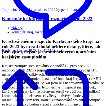
14 prosince, 2022
14 prosince, 2022
by
petrkulhan
Komentář ke krajskému rozpočtu na rok 2023
Názory
komentář
,
kraj
,
rozpočet
Ke schválenému rozpočtu Karlovarského kraje na
rok 2023 bych rád dodal některé detaily, které, jak
Reply on Twitter 2076347347232022831
jsem zjistil, nejsou jasné ani některým opozičním
krajským zastupitelům.
Krajské zastupitelstvo schválilo v pondělí 12. prosince 2022
rozpočet na rok 2023 s příjmy 9,17 miliardy korun a výdaji 11,5
miliardy korun. Vzniklý schodek je určen na předfinancování
a spolufinancování projektů, na které bude kraj čerpat dotace z EU
a jiných externích zdrojů. Setkal jsem se s nepravdivým tvrzením, že
rozpočet počítá se ztrátou. Je to nesmysl, rozpočet má schodek,
který je plně krytý jak naspořenými zdroji ve výši cca 900 milionů
korun, tak zastupitelstvem schválenými úvěry a bude v celém
rozsahu, jak už jsem řekl, sloužit k financování projektů. Postupně
se tyto prostředky budou vracet v podobě přijímaných dotací.