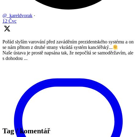
@_kareldvorak
·
12 Čvc
Pořád slyším varování před zaváděním prezidentského systému a on
se nám přitom z druhé strany vkrádá systém kancléřský...
Naše ústava je prostě napsána tak, že nepočítá se samoděržavím, ale
s dohodou ...
Tag / komentář