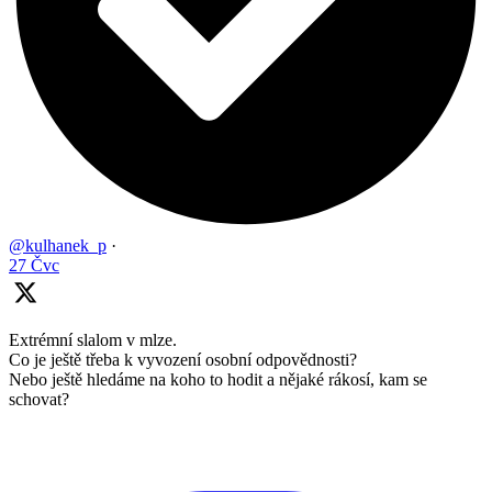
@kulhanek_p
·
27 Čvc
Extrémní slalom v mlze.
Co je ještě třeba k vyvození osobní odpovědnosti?
Nebo ještě hledáme na koho to hodit a nějaké rákosí, kam se
schovat?