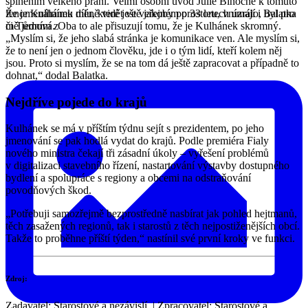
splněním velkého přání. Velmi osobní úvod Julie Binoche k tomuto
Že je Kulhánek méně vidět ve veřejném prostoru, vnímají i Balatka
fenomenálnímu dílu, které ještě jakoby po 33 letech uzrálo, byl pro
či Tůmová. Oba to ale přisuzují tomu, že je Kulhánek skromný.
mě jedním z
„Myslím si, že jeho slabá stránka je komunikace ven. Ale myslím si,
že to není jen o jednom člověku, jde i o tým lidí, kteří kolem něj
jsou. Proto si myslím, že se na tom dá ještě zapracovat a případně to
dohnat,“ dodal Balatka.
Nejdříve pojede do krajů
Kulhánek se má v příštím týdnu sejít s prezidentem, po jeho
jmenování se pak hodlá vydat do krajů. Podle premiéra Fialy
nového ministra čekají tři zásadní úkoly – vyřešení problémů
v digitalizaci stavebního řízení, nastartování výstavby dostupného
bydlení a spolupráce s regiony a obcemi na odstraňování
povodňových škod.
„Potřebuji samozřejmě bezprostředně nasbírat jak pohled hejtmanů,
těch zasažených regionů, tak i starostů z těch nejpostiženějších obcí.
Takže to proběhne příští týden,“ nastínil své první kroky ve funkci.
Zdroj:
Seznam Zprávy
Zadavatel: Starostové a nezávislí. | Zpracovatel: Starostové a