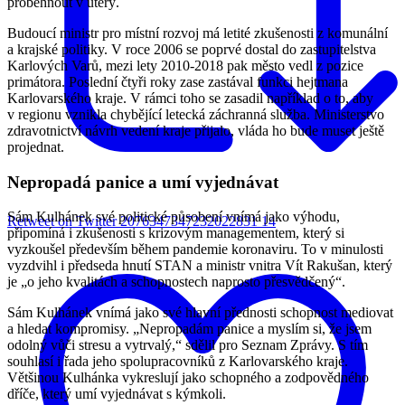
proběhnout v úterý.
Budoucí ministr pro místní rozvoj má letité zkušenosti z komunální
a krajské politiky. V roce 2006 se poprvé dostal do zastupitelstva
Karlových Varů, mezi lety 2010-2018 pak město vedl z pozice
primátora. Poslední čtyři roky zase zastával funkci hejtmana
Karlovarského kraje. V rámci toho se zasadil například o to, aby
v regionu vznikla chybějící letecká záchranná služba. Ministerstvo
zdravotnictví návrh vedení kraje přijalo, vláda ho bude muset ještě
projednat.
Nepropadá panice a umí vyjednávat
Sám Kulhánek své politické působení vnímá jako výhodu,
Retweet on Twitter 2076347347232022831
14
připomíná i zkušenosti s krizovým managementem, který si
vyzkoušel především během pandemie koronaviru. To v minulosti
vyzdvihl i předseda hnutí STAN a ministr vnitra Vít Rakušan, který
je „o jeho kvalitách a schopnostech naprosto přesvědčený“.
Sám Kulhánek vnímá jako své hlavní přednosti schopnost mediovat
a hledat kompromisy. „Nepropadám panice a myslím si, že jsem
odolný vůči stresu a vytrvalý,“ sdělil pro Seznam Zprávy. S tím
souhlasí i řada jeho spolupracovníků z Karlovarského kraje.
Většinou Kulhánka vykreslují jako schopného a zodpovědného
dříče, který umí vyjednávat s kýmkoli.