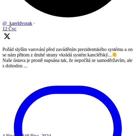
@_kareldvorak
·
12 Čvc
Pořád slyším varování před zaváděním prezidentského systému a on
se nám přitom z druhé strany vkrádá systém kancléřský...
Naše ústava je prostě napsána tak, že nepočítá se samoděržavím, ale
s dohodou ...
4 října, 2024
8 října, 2024