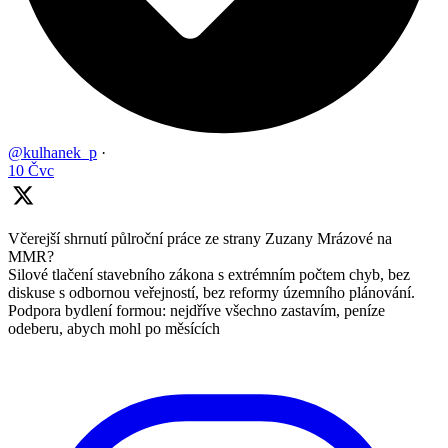
@kulhanek_p
·
10 Čvc
Včerejší shrnutí půlroční práce ze strany Zuzany Mrázové na
MMR?
Silové tlačení stavebního zákona s extrémním počtem chyb, bez
diskuse s odbornou veřejností, bez reformy územního plánování.
Podpora bydlení formou: nejdříve všechno zastavím, peníze
odeberu, abych mohl po měsících