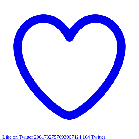
Like on Twitter 2081732757693067424
104
Twitter