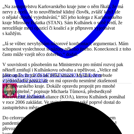
„Na zastupitelstvu Karlovarského kraje jsme o něm říkali, že má
nervy z oceli. Je to neuvěřitelně klidný člověk, zvlášť když jde
o nějaké dlouhé vyjednávání,“ líčí jeho kolega z Karlovarského
kraje Miroslav Balatka (STAN). Sám Kulhánek o sobě tvrdí, že
nerozlišuje mezi opozicí či koalicí a je připraven vyjednávat
s každým.
„Já se vůbec nevyhýbám názorové konfrontaci, argumentaci. Mám
schopnost vyslechnout si názory někoho jiného. Koneckonců z toho
často může vzejít něco dobrého,“ dodal.
V souvislosti s působením na Ministerstvu pro místní rozvoj pak
někteří zmiňují i Kulhánkovu odvahu a trpělivost. „Velice mě
Like on Twitter 2076347347232022831
172
Twitter
překvapilo, že jde do tak těžké situace. Myslím, že nebude
2076347347232022831
v jednoduché pozici, ale on má opravdu nesmírné zkušenosti
z Karlovarského kraje. Dokáže opravdu propojit pro mnohé
nepropojitelné,“ popisuje Michaela Tůmová, předsedkyně
Petr Kulhánek
Karlovarské občanské aliance (KOA), kterou Kulhánek pomáhal
v roce 2006 zakládat. Ve stejném roce se také poprvé dostal do
zastupitelstva města.
Do celorepublikového povědomí se Kulhánek dostal během
pandemie, kdy aktivně řešil spolupráci s Německem ohledně
převozu pacientů. Tehdy se i poměrně často vymezoval ke
komentářům a postojům tehdejšího premiéra Andreje Babiše