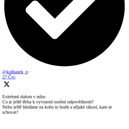
@kulhanek_p
·
27 Čvc
Extrémní slalom v mlze.
Co je ještě třeba k vyvození osobní odpovědnosti?
Nebo ještě hledáme na koho to hodit a nějaké rákosí, kam se
schovat?