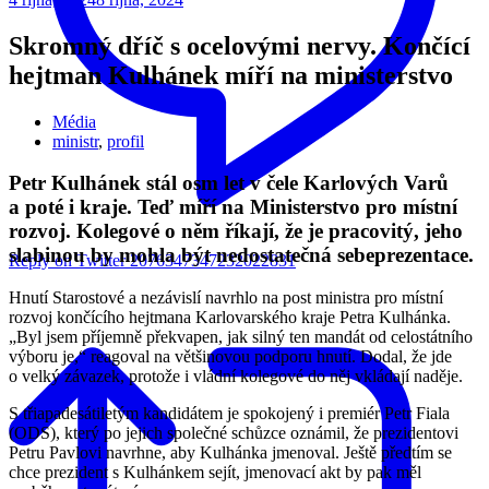
Skromný dříč s ocelovými nervy. Končící
hejtman Kulhánek míří na ministerstvo
Média
ministr
,
profil
Petr Kulhánek stál osm let v čele Karlových Varů
a poté i kraje. Teď míří na Ministerstvo pro místní
rozvoj. Kolegové o něm říkají, že je pracovitý, jeho
slabinou by mohla být nedostatečná sebeprezentace.
Reply on Twitter 2076347347232022831
Hnutí Starostové a nezávislí navrhlo na post ministra pro místní
rozvoj končícího hejtmana Karlovarského kraje Petra Kulhánka.
„Byl jsem příjemně překvapen, jak silný ten mandát od celostátního
výboru je,“ reagoval na většinovou podporu hnutí. Dodal, že jde
o velký závazek, protože i vládní kolegové do něj vkládají naděje.
S třiapadesátiletým kandidátem je spokojený i premiér Petr Fiala
(ODS), který po jejich společné schůzce oznámil, že prezidentovi
Petru Pavlovi navrhne, aby Kulhánka jmenoval. Ještě předtím se
chce prezident s Kulhánkem sejít, jmenovací akt by pak měl