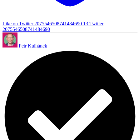
Like on Twitter 2075546508741484690
13
Twitter
2075546508741484690
Petr Kulhánek