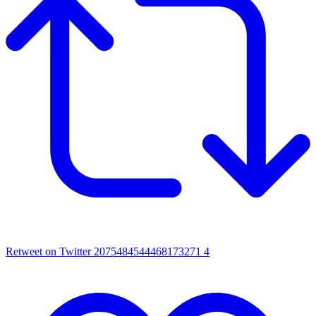
Retweet on Twitter 2075484544468173271
4