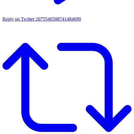
Reply on Twitter 2075546508741484690