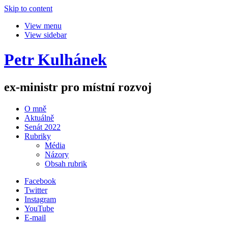
Skip to content
View menu
View sidebar
Petr Kulhánek
ex-ministr pro místní rozvoj
O mně
Aktuálně
Senát 2022
Rubriky
Média
Názory
Obsah rubrik
Facebook
Twitter
Instagram
YouTube
E-mail