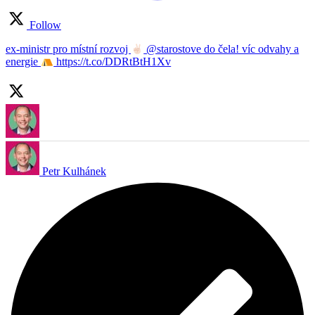
Follow
ex-ministr pro místní rozvoj
@starostove do čela! víc odvahy a
energie
https://t.co/DDRtBtH1Xv
Petr Kulhánek