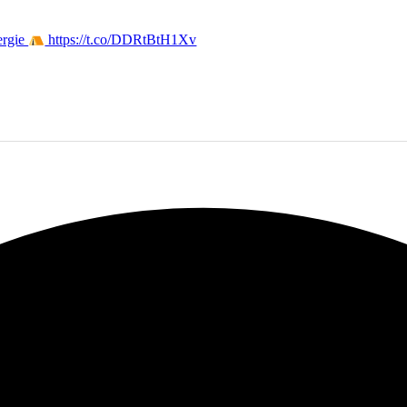
ergie
https://t.co/DDRtBtH1Xv