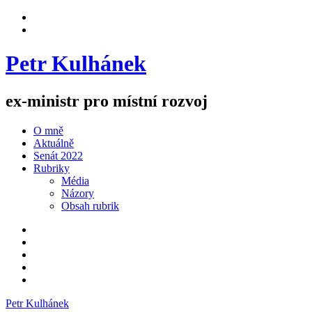
Skip
View
to
menu
View
content
sidebar
Petr Kulhánek
ex-ministr pro místní rozvoj
O mně
Aktuálně
Senát 2022
Rubriky
Média
Názory
Obsah rubrik
Facebook
Twitter
Instagram
YouTube
E-
mail
Petr Kulhánek