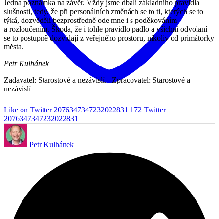
Jedna poznámka na závěr. Vždy jsme dbali základního pravidla
slušnosti, tedy, že při personálních změnách se to ti, kterých se to
týká, dozvěděli bezprostředně ode mne i s poděkováním
a rozloučením. Škoda, že i tohle pravidlo padlo a všichni odvolaní
se to postupně dozvídají z veřejného prostoru, nikoliv od primátorky
města.
Petr Kulhánek
Zadavatel: Starostové a nezávislí. | Zpracovatel: Starostové a
nezávislí
Like on Twitter 2076347347232022831
172
Twitter
2076347347232022831
Petr Kulhánek