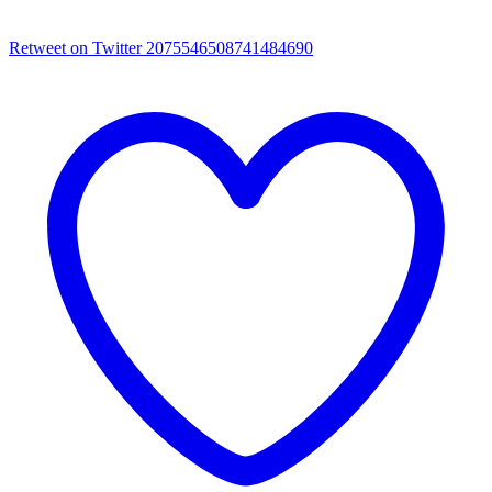
Retweet on Twitter 2075546508741484690