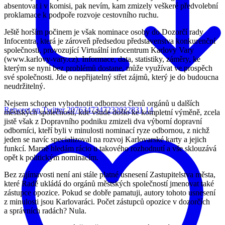
absentovat i v komisi, pak nevím, kam zmizely veškeré předvolební
proklamace k podpoře rozvoje cestovního ruchu.
Ještě horším počinem je však nominace osoby do Dozorčí rady
Infocentra, která je zároveň předsedou představenstva konkurenční
společnosti, provozující Virtuální infocentrum Karlovy Vary
(www.karlovy-vary.cz). Informace, data, statistiky, záměry, ke
kterým se nyní bez problémů dostane, může využívat ve prospěch
své společnosti. Jde o nepřijatelný střet zájmů, který je do budoucna
neudržitelný.
Nejsem schopen vyhodnotit odbornost členů orgánů u dalších
Retweet on Twitter 2076347347232022831
14
městských společností, kde všude došlo ke kompletní výměně, zcela
jistě však z Dopravního podniku zmizeli dva výborní dopravní
odborníci, kteří byli v minulosti nominací ryze odbornou, z nichž
jeden se navíc specializoval na rozvoj Karlovarské karty a jejich
funkcí. Marně hledám rácio u takového rozhodnutí a vše sklouzává
opět k politickým nominacím.
Bez zajímavosti není ani stále platné usnesení Zastupitelstva města,
které Radě ukládá do orgánů městských společností jmenovat také
zástupce opozice. Pokud se dobře pamatuji, autory tohoto usnesení
z minulosti jsou Karlovaráci. Počet zástupců opozice v dozorčích
a správních radách? Nula.