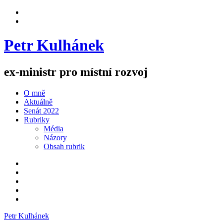
Skip
View
to
menu
View
content
sidebar
Petr Kulhánek
ex-ministr pro místní rozvoj
O mně
Aktuálně
Senát 2022
Rubriky
Média
Názory
Obsah rubrik
Facebook
Twitter
Instagram
YouTube
E-
mail
Petr Kulhánek