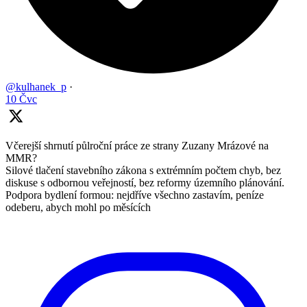
@kulhanek_p
·
10 Čvc
Včerejší shrnutí půlroční práce ze strany Zuzany Mrázové na
MMR?
Silové tlačení stavebního zákona s extrémním počtem chyb, bez
diskuse s odbornou veřejností, bez reformy územního plánování.
Podpora bydlení formou: nejdříve všechno zastavím, peníze
odeberu, abych mohl po měsících