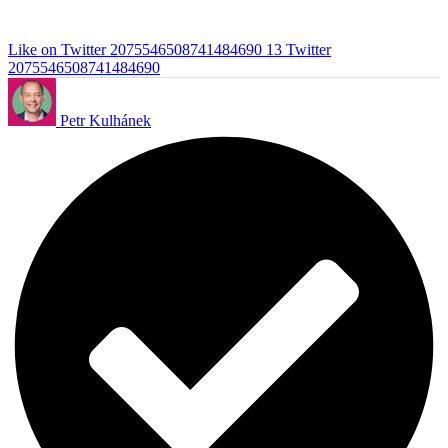
Like on Twitter 2075546508741484690
13
Twitter
2075546508741484690
Petr Kulhánek