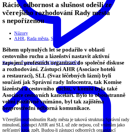
Rácio, odbornost a slušnost odešli ze
včerejšího rozhodování Rady města
s nepořízenou
Názory
AHR
,
Rada města
,
SLL
Během uplynulých let se podařilo v oblasti
cestovního ruchu a lázeňství nastavit aktivní
zapojení profesních organizací do společné diskuse
Reply on Twitter 2076347347232022831
a rozhodování. Zástupci AHR (Asociace hotelů
a restaurací), SLL (Svaz léčebných lázní) byli
součástí jak Správní rady Infocentra, tak Komise
lázeňství a cestovního ruchu, v komisi byla také
Asociace cestovních kanceláří. Bylo to oboustranně
velmi pozitivně vnímáno, byl tak zajištěna
bezprostřední odborná komunikace.
Včerejším rozhodnutím Rady města je taková struktura Správní rady
minulostí, zástupci AHR ani SLL už zde nejsou, což vnímám jako
nešťastný krok zpět. Budou-li zástupci odborných organizací