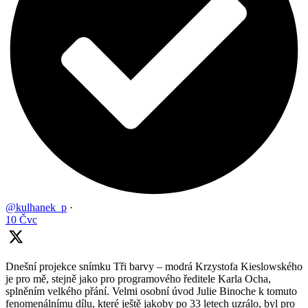
@kulhanek_p
·
10 Čvc
Dnešní projekce snímku Tři barvy – modrá Krzystofa Kieslowského
je pro mě, stejně jako pro programového ředitele Karla Ocha,
splněním velkého přání. Velmi osobní úvod Julie Binoche k tomuto
fenomenálnímu dílu, které ještě jakoby po 33 letech uzrálo, byl pro