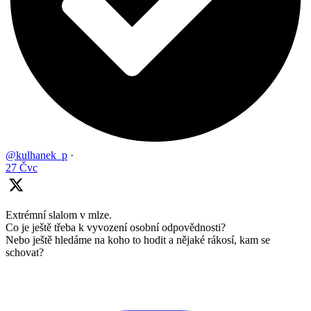
@kulhanek_p
·
27 Čvc
Extrémní slalom v mlze.
Co je ještě třeba k vyvození osobní odpovědnosti?
Nebo ještě hledáme na koho to hodit a nějaké rákosí, kam se
schovat?