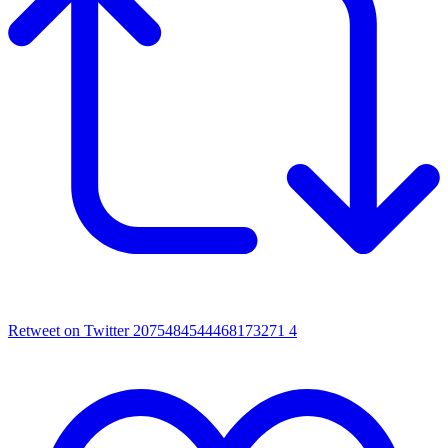
Retweet on Twitter 2075484544468173271
4