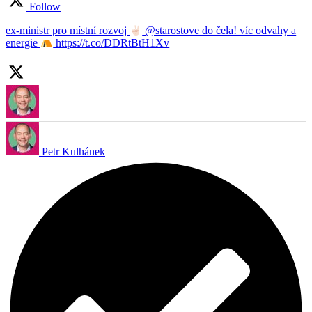
Follow
ex-ministr pro místní rozvoj
@starostove do čela! víc odvahy a
energie
https://t.co/DDRtBtH1Xv
Petr Kulhánek