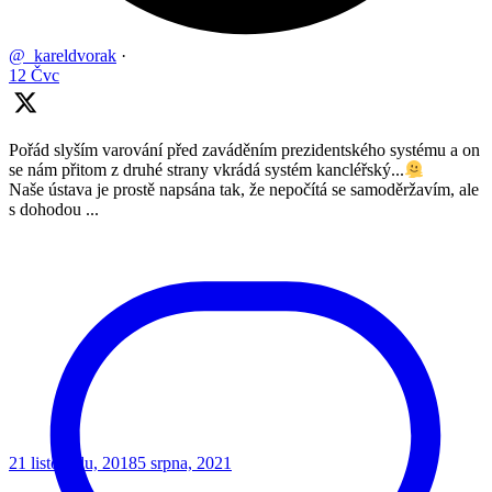
@_kareldvorak
·
12 Čvc
Pořád slyším varování před zaváděním prezidentského systému a on
se nám přitom z druhé strany vkrádá systém kancléřský...
Naše ústava je prostě napsána tak, že nepočítá se samoděržavím, ale
s dohodou ...
21 listopadu, 2018
5 srpna, 2021